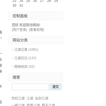
23
24
25
26
27
28
29
30
31
控制面板
您好,欢迎到访网站!
[用户登录]
[查看权限]
看
一
网站分类
江湖记事
(1081)
一
江湖日记
(137)
女
是
网络经验
(32)
身
搜索
不
世纪江湖
江湖
仙剑江湖
这
一统江湖
爱情江湖
楚天江湖