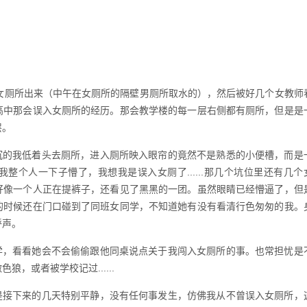
厕所出来（中午在女厕所的隔壁男厕所取水的），然后被好几个女教师
高中那会误入女厕所的经历。那会教学楼的每一层右侧都有厕所，但是是
层。
的我低着头去厕所，进入厕所映入眼帘的竟然不是熟悉的小便槽，而是
整个人一下子懵了，我想我是误入女厕了......那几个坑位里还有几个
好像一个人正在提裤子，还看见了黑黑的一团。虽然眼睛已经懵逼了，但
的时候还在门口碰到了同班女同学，不知道她有没有看清行色匆匆的我。
呼声。
，看看她会不会偷偷跟他同桌说点关于我闯入女厕所的事。也常担忧是
，或者被学校记过......
是接下来的几天特别平静，没有任何事发生，仿佛我从不曾误入女厕所，