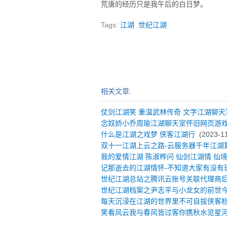
荒唐的经历只是我午后的白日梦。
Tags:
江湖
世纪江湖
相关文章:
仗剑江湖笑 重温武林传奇 文字江湖聊天
念奴娇小乔周瑜江湖聊天室怀旧网页游
什么是江湖之戏梦 侠客江湖行
(2023-11
双十一江湖上云之路-云服务器千年江湖
我的爱情江湖 陈淑桦问 仙剑江湖情 仙
记那逝去的江湖情怀-不知道大家有没有
世纪江湖总站之腾讯云账号关联代理商
世纪江湖档案之尹志平与小龙女的前世
每天沉浸在江湖的世界里不可自拔侠客
笑看风云我与春风皆过客你携秋水览星