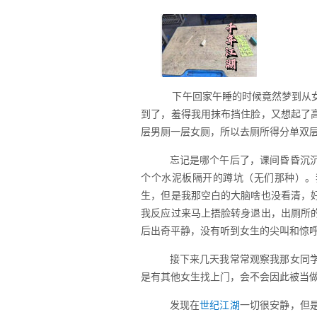
下午回家午睡的时候竟然梦到从女
到了，羞得我用抹布挡住脸，又想起了
层男厕一层女厕，所以去厕所得分单双
忘记是哪个午后了，课间昏昏沉沉
个个水泥板隔开的蹲坑（无们那种）。我
生，但是我那空白的大脑啥也没看清，
我反应过来马上捂脸转身退出，出厕所
后出奇平静，没有听到女生的尖叫和惊
接下来几天我常常观察我那女同学
是有其他女生找上门，会不会因此被当做色狼
发现在
世纪江湖
一切很安静，但