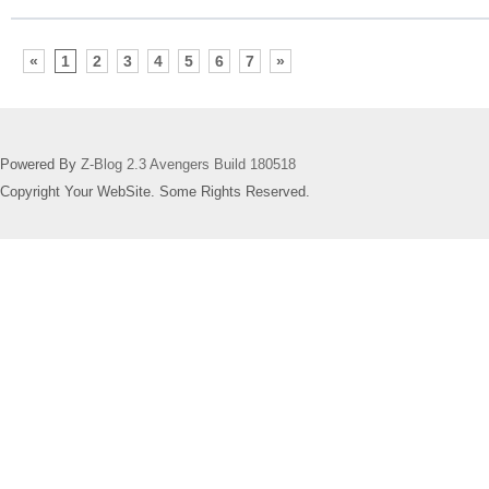
«
1
2
3
4
5
6
7
»
Powered By
Z-Blog 2.3 Avengers Build 180518
Copyright Your WebSite. Some Rights Reserved.