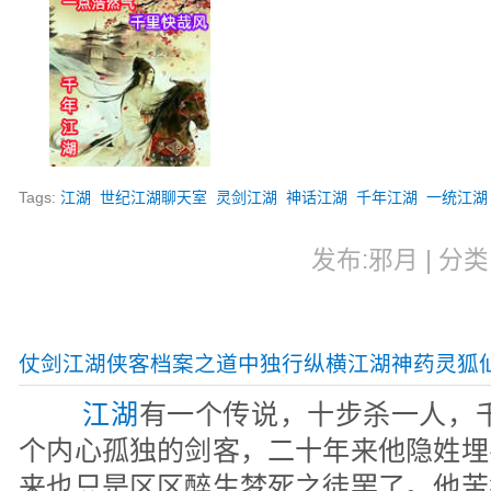
Tags:
江湖
世纪江湖聊天室
灵剑江湖
神话江湖
千年江湖
一统江湖
发布:邪月 | 分类:
仗剑江湖侠客档案之道中独行纵横江湖神药灵狐
江湖
有一个传说，十步杀一人，
个内心孤独的剑客，二十年来他隐姓埋
来也只是区区醉生梦死之徒罢了。他苦