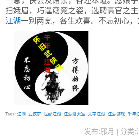
一意，快会及诸亲，各还本道。愿娘子
扫娥眉，巧逞窈窕之姿，选聘高官之主
江湖
一别两宽，各生欢喜。不忘初心，
Tags:
江湖
武侠梦
世纪江湖
江湖聊天室
文字江湖
江湖游戏
千年
发布:邪月 | 分类:江