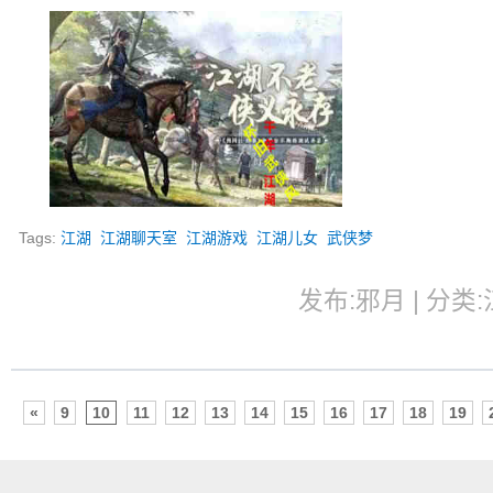
Tags:
江湖
江湖聊天室
江湖游戏
江湖儿女
武侠梦
发布:邪月 | 分类:江
«
9
10
11
12
13
14
15
16
17
18
19