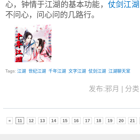
心，钟情于江湖的基本功能，
仗剑江湖
不问心，问心问的几路行。
Tags:
江湖
世纪江湖
千年江湖
文字江湖
仗剑江湖
江湖聊天室
发布:邪月 | 分类:
«
11
12
13
14
15
16
17
18
19
20
21